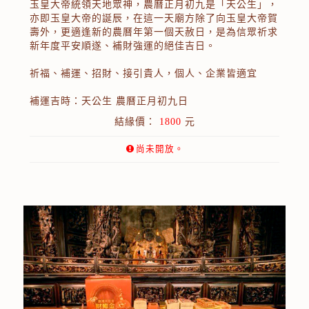
玉皇大帝統領天地眾神，農曆正月初九是「天公生」，
亦即玉皇大帝的誕辰，在這一天廟方除了向玉皇大帝賀
壽外，更適逢新的農曆年第一個天赦日，是為信眾祈求
新年度平安順遂、補財強運的絕佳吉日。
祈福、補運、招財、接引貴人，個人、企業皆適宜
補運吉時：天公生 農曆正月初九日
結緣價：
1800
元
尚未開放。