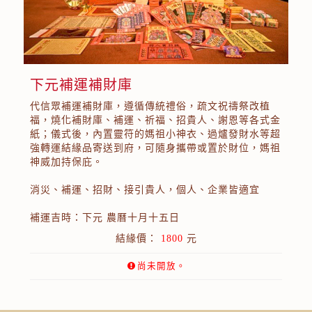
下元補運補財庫
代信眾補運補財庫，遵循傳統禮俗，疏文祝禱祭改植
福，燒化補財庫、補運、祈福、招貴人、謝恩等各式金
紙；儀式後，內置靈符的媽祖小神衣、過爐發財水等超
強轉運結緣品寄送到府，可隨身攜帶或置於財位，媽祖
神威加持保庇。
消災、補運、招財、接引貴人，個人、企業皆適宜
補運吉時：下元 農曆十月十五日
結緣價：
1800
元
尚未開放。